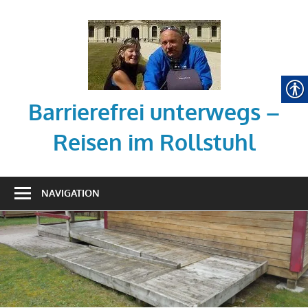
Zum
Inhalt
springen
Barrierefrei unterwegs –
Reisen im Rollstuhl
Tipps
zum
NAVIGATION
barrierefreien
Reisen
mit
dem
Rollstuhl