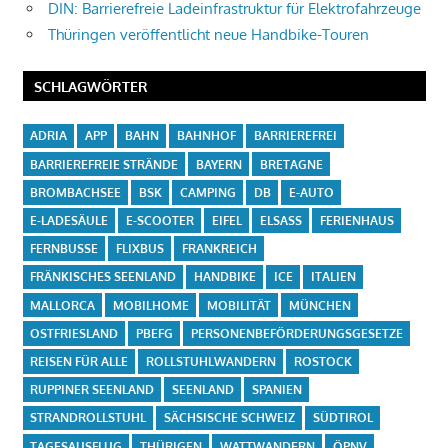
DIN: Barrierefreie Ladeinfrastruktur für Elektrofahrzeuge
Thüringen veröffentlicht neue Handbike-Touren
SCHLAGWÖRTER
ADRIA
APP
BAHN
BAHNHOF
BARRIEREFREI
BARRIEREFREIE STRÄNDE
BAYERN
BRETAGNE
BROMBACHSEE
BSK
CAMPING
DB
E-AUTO
E-LADESÄULE
E-SCOOTER
EIFEL
ELSASS
FERIENHAUS
FERNBUSSE
FLIXBUS
FRANKREICH
FRÄNKISCHES SEENLAND
HANDBIKE
ICE
ITALIEN
MALLORCA
MOBILHOME
MOBILITÄT
MÜNCHEN
OSTFRIESLAND
PBEFG
PERSONENBEFÖRDERUNGSGESETZE
REISEN FÜR ALLE
ROLLSTUHLWANDERN
ROSTOCK
RUPPINER SEENLAND
SEENLAND
SPANIEN
STRANDROLLSTUHL
SÄCHSISCHE SCHWEIZ
SÜDTIROL
TAGESAUSFLUG
THÜRIGEN
WATTWANDERN
ÖPNV