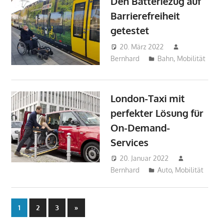
Den Batteriezug auf
Barrierefreiheit
getestet
20. März 2022
Bernhard
Bahn
,
Mobilität
London-Taxi mit
perfekter Lösung für
On-Demand-
Services
20. Januar 2022
Bernhard
Auto
,
Mobilität
Seitennummerierung
Nächste
1
2
3
»
Beiträge