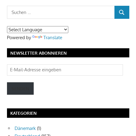
der
Suchen
Beiträge
SUCHEN
nach:
Powered by
Translate
NEWSLETTER ABONNIEREN
E-
Mail-
Adresse
SENDEN
eingeben
KATEGORIEN
Dänemark
(1)