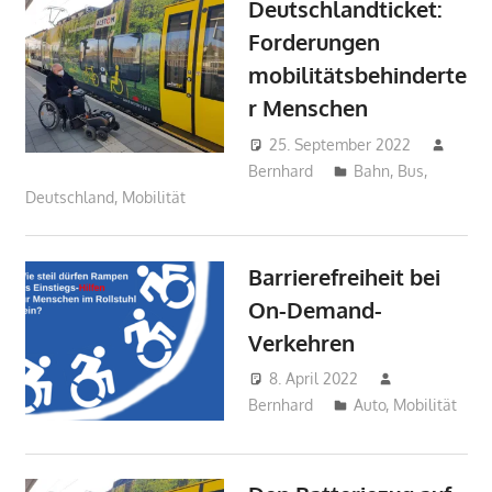
Deutschlandticket:
Forderungen
mobilitätsbehinderte
r Menschen
25. September 2022
Bernhard
Bahn
,
Bus
,
Deutschland
,
Mobilität
Barrierefreiheit bei
On-Demand-
Verkehren
8. April 2022
Bernhard
Auto
,
Mobilität