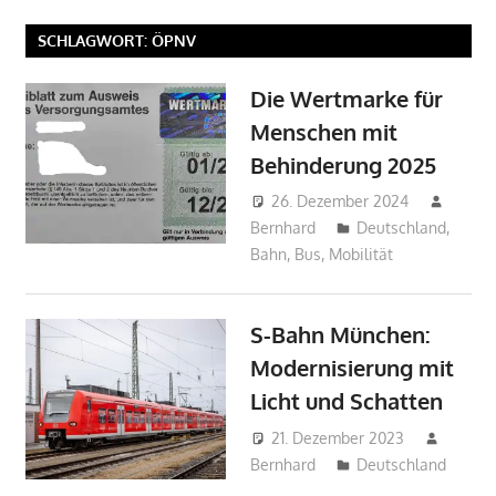
SCHLAGWORT:
ÖPNV
Die Wertmarke für
Menschen mit
Behinderung 2025
26. Dezember 2024
Bernhard
Deutschland
,
Bahn
,
Bus
,
Mobilität
S-Bahn München:
Modernisierung mit
Licht und Schatten
21. Dezember 2023
Bernhard
Deutschland