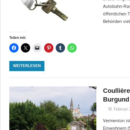
Autobahn-Rast
öffentlichen 
Behörden viel
Teilen mit:
WEITERLESEN
Coullièr
Burgund
18. Februar
Vermenton ist
Einwohnern (S