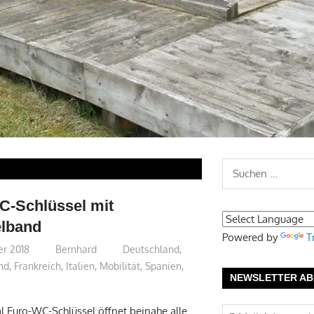
Suchen
nach:
-Schlüssel mit
elband
Powered by
T
er 2018
Bernhard
Deutschland
,
nd
,
Frankreich
,
Italien
,
Mobilität
,
Spanien
,
NEWSLETTER AB
al Euro-WC-Schlüssel öffnet beinahe alle
E-