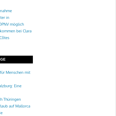
tnahme
ter in
 ÖPNV möglich
lkommen bei Clara
 Côtes
ÄGE
für Menschen mit
alzburg: Eine
rch Thüringen
rlaub auf Mallorca
ie