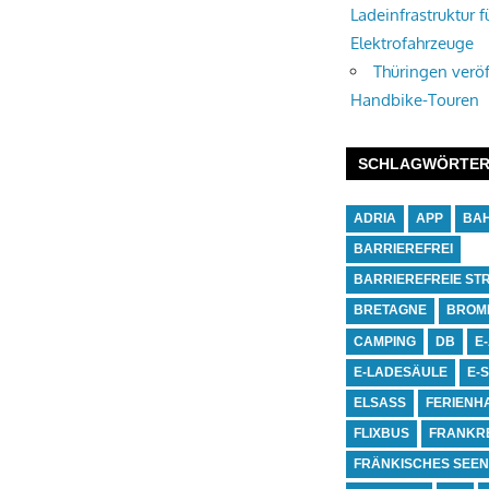
Ladeinfrastruktur f
Elektrofahrzeuge
Thüringen veröf
Handbike-Touren
SCHLAGWÖRTE
ADRIA
APP
BA
BARRIEREFREI
BARRIEREFREIE ST
BRETAGNE
BROM
CAMPING
DB
E
E-LADESÄULE
E-
ELSASS
FERIENH
FLIXBUS
FRANKR
FRÄNKISCHES SEE