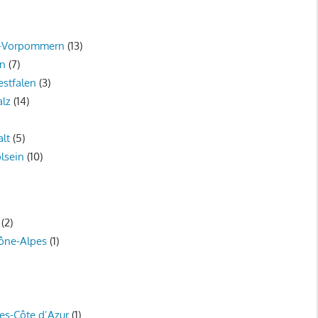
g-Vorpommern
(13)
en
(7)
stfalen
(3)
alz
(14)
lt
(5)
lsein
(10)
(2)
ône-Alpes
(1)
es-Côte d’Azur
(1)