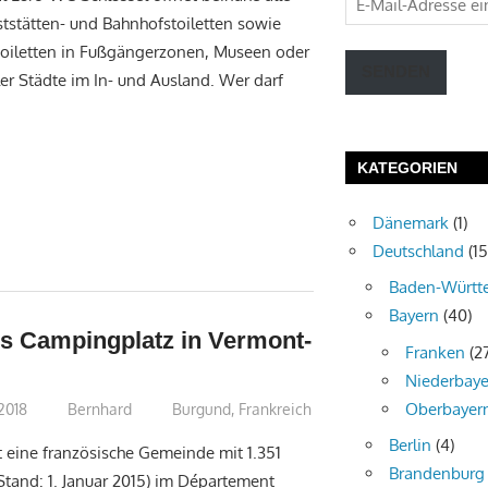
stätten- und Bahnhofstoiletten sowie
Mail-
Toiletten in Fußgängerzonen, Museen oder
Adresse
SENDEN
er Städte im In- und Ausland. Wer darf
eingeben
KATEGORIEN
Dänemark
(1)
Deutschland
(15
Baden-Württ
Bayern
(40)
es Campingplatz in Vermont-
Franken
(2
Niederbaye
Oberbayer
 2018
Bernhard
Burgund
,
Frankreich
Berlin
(4)
 eine französische Gemeinde mit 1.351
Brandenburg
tand: 1. Januar 2015) im Département