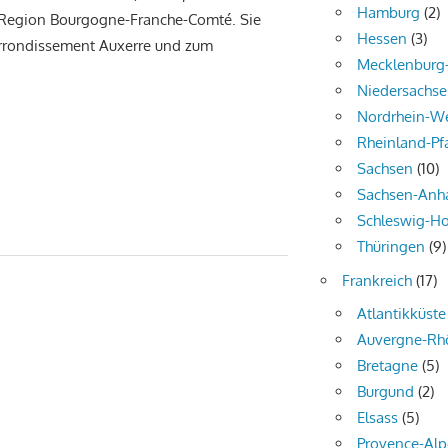
Hamburg
(2)
 Region Bourgogne-Franche-Comté. Sie
Hessen
(3)
rrondissement Auxerre und zum
Mecklenbur
Niedersachs
Nordrhein-We
Rheinland-Pf
Sachsen
(10)
Sachsen-Anha
Schleswig-Ho
Thüringen
(9)
Frankreich
(17)
Atlantikküste
Auvergne-Rh
Bretagne
(5)
Burgund
(2)
Elsass
(5)
Provence-Alp