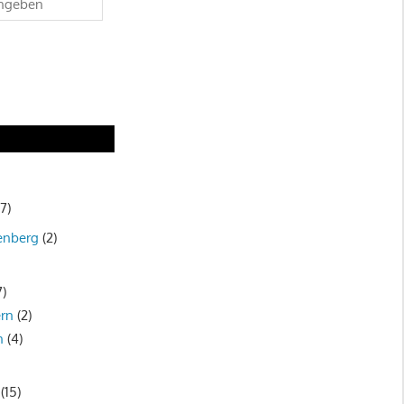
7)
enberg
(2)
7)
rn
(2)
n
(4)
(15)