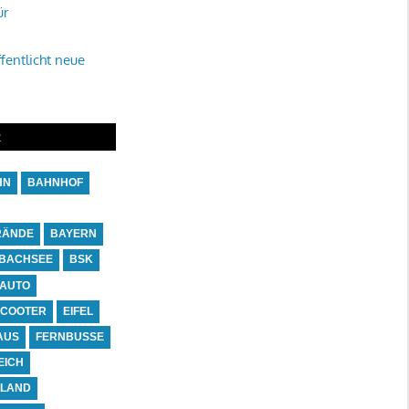
ür
fentlicht neue
R
HN
BAHNHOF
RÄNDE
BAYERN
BACHSEE
BSK
-AUTO
SCOOTER
EIFEL
AUS
FERNBUSSE
EICH
NLAND