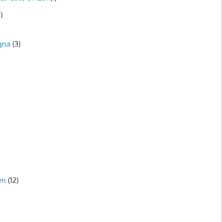
)
gna
(3)
)
en
(12)