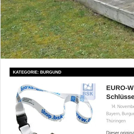
KATEGORIE:
BURGUND
EURO-WC
Schlüss
14. Novemb
Bayern
,
Burgu
Thüringen
Dieser origin