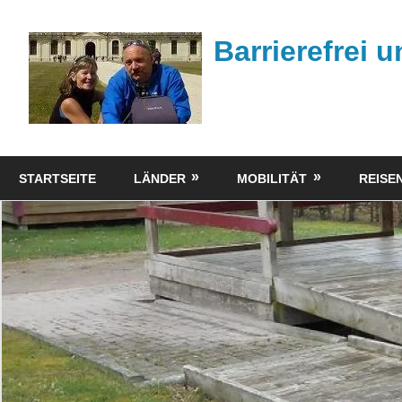
Zum
Inhalt
Barrierefrei 
springen
Tipps
zum
STARTSEITE
LÄNDER
MOBILITÄT
REISEN
barrierefreien
Reisen
mit
dem
Rollstuhl