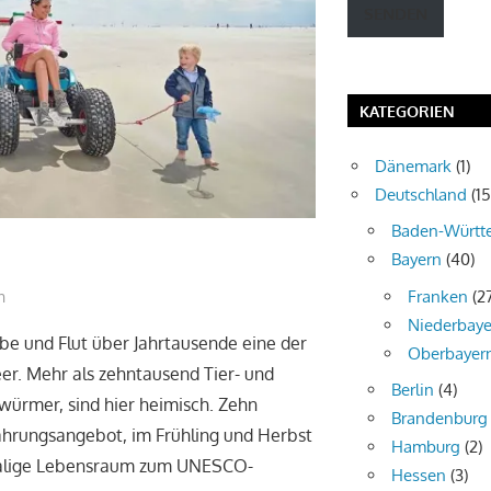
SENDEN
eingeben
KATEGORIEN
Dänemark
(1)
Deutschland
(15
Baden-Württ
Bayern
(40)
Franken
(2
n
Niederbaye
be und Flut über Jahrtausende eine der
Oberbayer
er. Mehr als zehntausend Tier- und
Berlin
(4)
würmer, sind hier heimisch. Zehn
Brandenburg
ahrungsangebot, im Frühling und Herbst
Hamburg
(2)
nmalige Lebensraum zum UNESCO-
Hessen
(3)