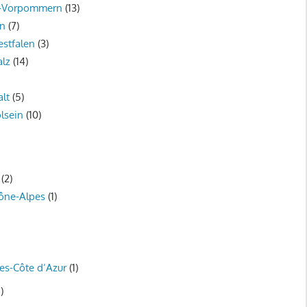
g-Vorpommern
(13)
en
(7)
stfalen
(3)
alz
(14)
lt
(5)
lsein
(10)
(2)
ône-Alpes
(1)
es-Côte d’Azur
(1)
)