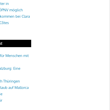
ter in
 ÖPNV möglich
lkommen bei Clara
 Côtes
GE
für Menschen mit
alzburg: Eine
rch Thüringen
rlaub auf Mallorca
ie
ür