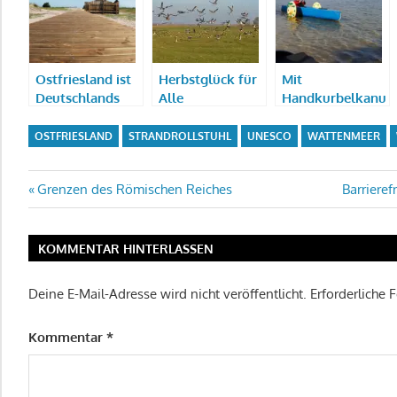
Ostfriesland ist
Herbstglück für
Mit
Deutschlands
Alle
Handkurbelkanu
erste barrierefrei
und Wattmobil:
zertifizierte
Deutschland
OSTFRIESLAND
STRANDROLLSTUHL
UNESCO
WATTENMEER
Reiseregion
barrierefrei aktiv
erleben
Beitragsnavigation
Vorheriger
Nächster
Grenzen des Römischen Reiches
Barrieref
Beitrag:
Beitrag:
KOMMENTAR HINTERLASSEN
Deine E-Mail-Adresse wird nicht veröffentlicht.
Erforderliche 
Kommentar
*