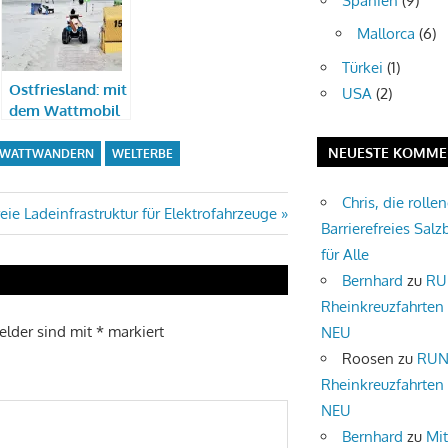
Spanien
(9)
Mallorca
(6)
Türkei
(1)
Ostfriesland: mit
USA
(2)
dem Wattmobil
das
Weltnaturerbe
NEUESTE KOMME
WATTWANDERN
WELTERBE
erkunden
Chris, die rolle
reie Ladeinfrastruktur für Elektrofahrzeuge
Barrierefreies Salz
für Alle
Bernhard
zu
RU
Rheinkreuzfahrten
Felder sind mit
*
markiert
NEU
Roosen
zu
RUN
Rheinkreuzfahrten
NEU
Bernhard
zu
Mi