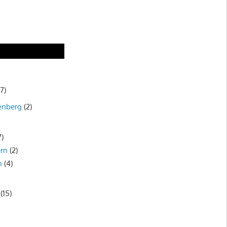
7)
enberg
(2)
7)
rn
(2)
n
(4)
(15)