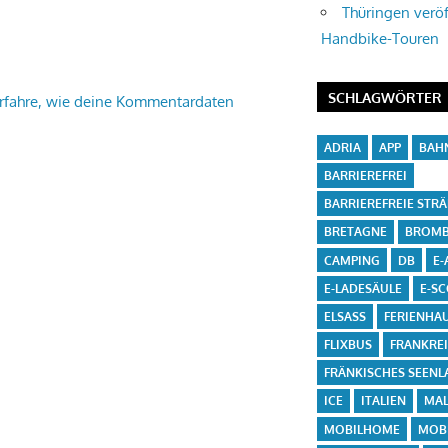
Thüringen veröf
Handbike-Touren
SCHLAGWÖRTER
rfahre, wie deine Kommentardaten
ADRIA
APP
BAH
BARRIEREFREI
BARRIEREFREIE STR
BRETAGNE
BROMB
CAMPING
DB
E-
E-LADESÄULE
E-S
ELSASS
FERIENHA
FLIXBUS
FRANKRE
FRÄNKISCHES SEENL
ICE
ITALIEN
MA
MOBILHOME
MOBI