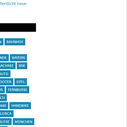
fentlicht neue
N
BAHNHOF
ÄNDE
BAYERN
ACHSEE
BSK
AUTO
COOTER
EIFEL
US
FERNBUSSE
ICH
AND
HANDBIKE
LLORCA
LITÄT
MÜNCHEN