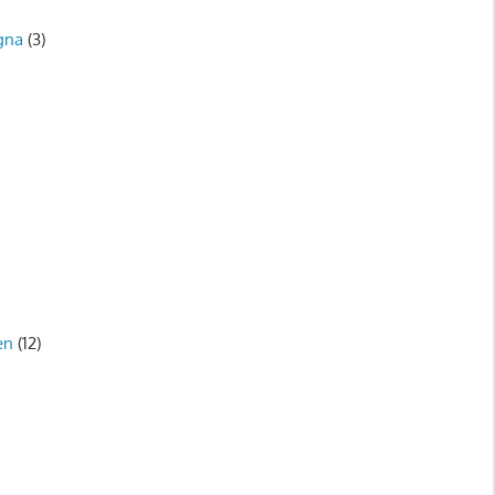
gna
(3)
)
en
(12)