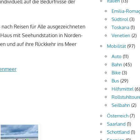
Italien
(13)
individuell auf die Bedürfnisse der
Emilia-Roma
Südtirol
(3)
 nach Reisen für Alle ausgezeichneten
Toskana
(1)
-Haus mit Seehundstation in Norden-
Venetien
(2)
n und auf ihre Rückkehr ins Meer
Mobilität
(97)
Auto
(11)
Bahn
(45)
tenmeer
Bike
(3)
Bus
(29)
Hilfsmittel
(6
Rollstuhltour
Seilbahn
(2)
Österreich
(7)
Saarland
(1)
Schottland
(1)