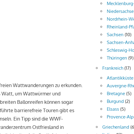
Mecklenbur
Niedersachs
Nordrhein-We
Rheinland-Pf
Sachsen
(10)
Sachsen-Anha
Schleswig-Ho
Thüringen
(9)
Frankreich
(17)
Atlantikküste
refreien Wattwanderungen zu erkunden.
Auvergne-Rh
ins Watt, um Wattwürmer und
Bretagne
(5)
Burgund
(2)
breiten Ballonreifen können sogar
Elsass
(5)
hrte barrierefreie Touren gibt es
Provence-Alp
nseln. Ein Tipp sind die WWF-
Griechenland
(6
wanderzentrum Ostfriesland in