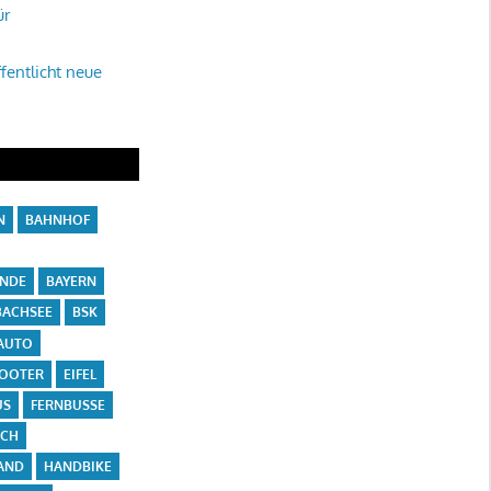
ür
fentlicht neue
N
BAHNHOF
ÄNDE
BAYERN
ACHSEE
BSK
AUTO
COOTER
EIFEL
US
FERNBUSSE
ICH
AND
HANDBIKE