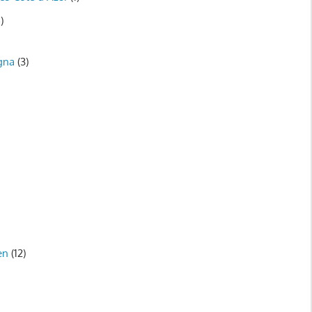
)
gna
(3)
)
en
(12)