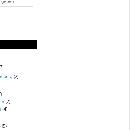
7)
enberg
(2)
7)
rn
(2)
n
(4)
(15)