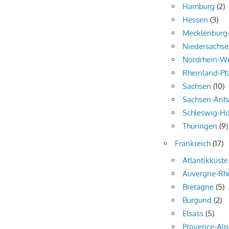
Hamburg
(2)
Hessen
(3)
Mecklenbur
Niedersachs
Nordrhein-We
Rheinland-Pf
Sachsen
(10)
Sachsen-Anha
Schleswig-Ho
Thüringen
(9)
Frankreich
(17)
Atlantikküste
Auvergne-Rh
Bretagne
(5)
Burgund
(2)
Elsass
(5)
Provence-Alp