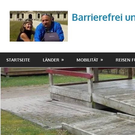
Zum
Inhalt
Barrierefrei 
springen
Tipps
zum
STARTSEITE
LÄNDER
MOBILITÄT
REISEN F
barrierefreien
Reisen
mit
dem
Rollstuhl