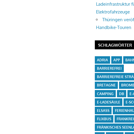
Ladeinfrastruktur f
Elektrofahrzeuge
Thüringen veröf
Handbike-Touren
SCHLAGWÖRTER
ADRIA
APP
BAH
BARRIEREFREI
BARRIEREFREIE STR
BRETAGNE
BROMB
CAMPING
DB
E-
E-LADESÄULE
E-S
ELSASS
FERIENHA
FLIXBUS
FRANKRE
FRÄNKISCHES SEENL