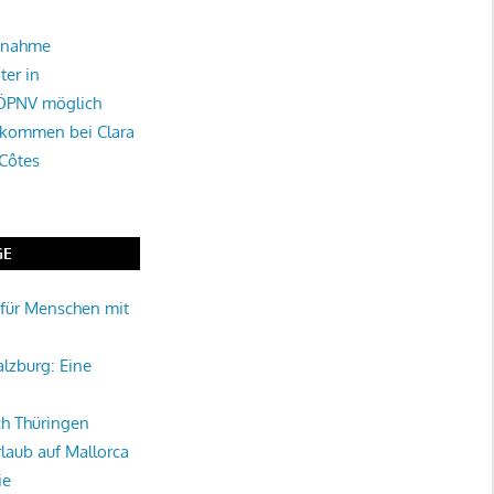
tnahme
ter in
 ÖPNV möglich
lkommen bei Clara
 Côtes
GE
für Menschen mit
alzburg: Eine
rch Thüringen
rlaub auf Mallorca
ie