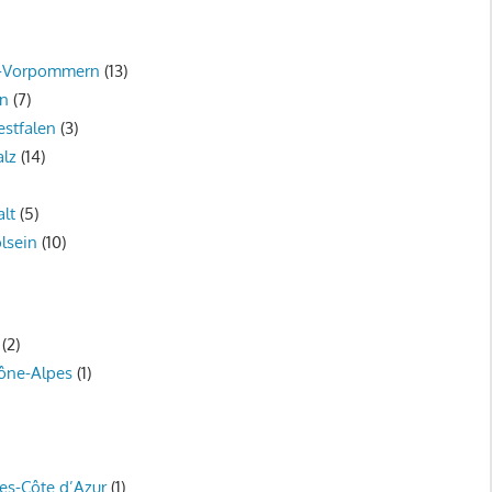
g-Vorpommern
(13)
en
(7)
stfalen
(3)
alz
(14)
lt
(5)
lsein
(10)
(2)
ône-Alpes
(1)
es-Côte d’Azur
(1)