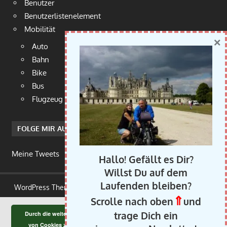
Benutzer
Benutzerlistenelement
Mobilität
×
Auto
Bahn
Bike
Bus
Flugzeug
FOLGE MIR AUF TWITTER
Meine Tweets
Hallo! Gefällt es Dir?
Willst Du auf dem
Laufenden bleiben?
WordPress Theme: Gambit von ThemeZee.
⇑
Scrolle nach oben
und
trage Dich ein
Durch die weitere Nutzung der Seite stimmst du der Verwendung
OK
von Cookies zu.
Weitere Informationen