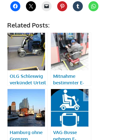
Related Posts:
OLG Schleswig
Mitnahme
verkündet Urteil
bestimmter E-
zum E–Scooter-
Scooter in
Mitnahmeverbot
Linienbussen des
ÖPNV möglich
Hamburg ohne
VAG-Busse
Grenzen
nehmen E-