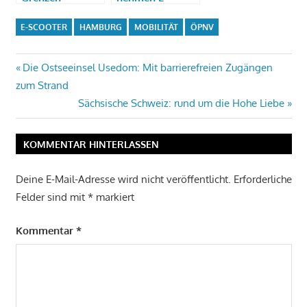
Scooter wieder
mit
E-SCOOTER
HAMBURG
MOBILITÄT
ÖPNV
Beitragsnavigation
Vorheriger
Die Ostseeinsel Usedom: Mit barrierefreien Zugängen
Beitrag:
zum Strand
Nächster
Sächsische Schweiz: rund um die Hohe Liebe
Beitrag:
KOMMENTAR HINTERLASSEN
Deine E-Mail-Adresse wird nicht veröffentlicht.
Erforderliche
Felder sind mit
*
markiert
Kommentar
*