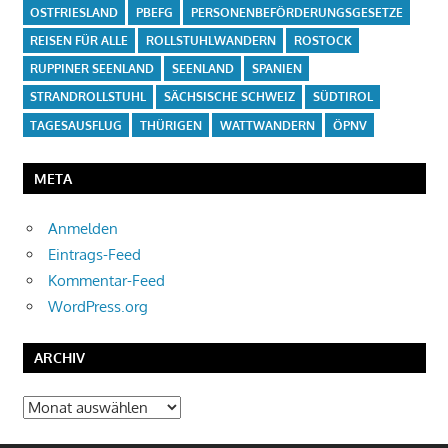
OSTFRIESLAND
PBEFG
PERSONENBEFÖRDERUNGSGESETZE
REISEN FÜR ALLE
ROLLSTUHLWANDERN
ROSTOCK
RUPPINER SEENLAND
SEENLAND
SPANIEN
STRANDROLLSTUHL
SÄCHSISCHE SCHWEIZ
SÜDTIROL
TAGESAUSFLUG
THÜRIGEN
WATTWANDERN
ÖPNV
META
Anmelden
Eintrags-Feed
Kommentar-Feed
WordPress.org
ARCHIV
Archiv