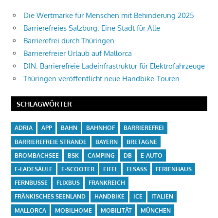
Die Wertmarke für Menschen mit Behinderung 2025
Barrierefreies Salzburg: Eine Stadt für Alle
Barrierefrei durch Thüringen
Barrierefreier Urlaub auf Mallorca
DIN: Barrierefreie Ladeinfrastruktur für Elektrofahrzeuge
Thüringen veröffentlicht neue Handbike-Touren
SCHLAGWÖRTER
ADRIA
APP
BAHN
BAHNHOF
BARRIEREFREI
BARRIEREFREIE STRÄNDE
BAYERN
BRETAGNE
BROMBACHSEE
BSK
CAMPING
DB
E-AUTO
E-LADESÄULE
E-SCOOTER
EIFEL
ELSASS
FERIENHAUS
FERNBUSSE
FLIXBUS
FRANKREICH
FRÄNKISCHES SEENLAND
HANDBIKE
ICE
ITALIEN
MALLORCA
MOBILHOME
MOBILITÄT
MÜNCHEN