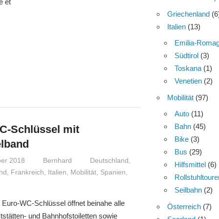
e et
Griechenland
(6
Italien
(13)
Emilia-Roma
Südtirol
(3)
Toskana
(1)
Venetien
(2)
Mobilität
(97)
Auto
(11)
Bahn
(45)
-Schlüssel mit
Bike
(3)
elband
Bus
(29)
er 2018
Bernhard
Deutschland
,
Hilfsmittel
(6)
nd
,
Frankreich
,
Italien
,
Mobilität
,
Spanien
,
Rollstuhltoure
Seilbahn
(2)
l Euro-WC-Schlüssel öffnet beinahe alle
Österreich
(7)
stätten- und Bahnhofstoiletten sowie