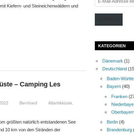
it Kiefern- und Steineichenwäldern und
Mail-
Adresse
SENDEN
eingeben
KATEGORIEN
Dänemark
(1)
Deutschland
(15
Baden-Württe
küste – Camping Les
Bayern
(40)
Franken
(2
 2022
Bernhard
Atlantikküste
,
Niederbaye
Oberbayer
Berlin
(4)
m größten natürlich entstandenen See
Brandenburg
nd 10 km von den Stränden der