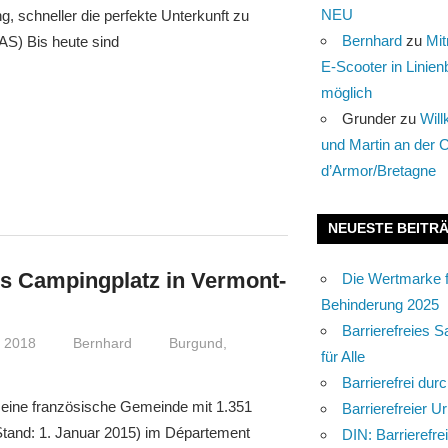
NEU
g, schneller die perfekte Unterkunft zu
Bernhard
zu
Mi
S) Bis heute sind
E-Scooter in Lini
möglich
Grunder
zu
Wil
und Martin an der 
d’Armor/Bretagne
NEUESTE BEITR
es Campingplatz in Vermont-
Die Wertmarke 
Behinderung 2025
Barrierefreies S
r 2018
Bernhard
Burgund
,
für Alle
Barrierefrei dur
 eine französische Gemeinde mit 1.351
Barrierefreier U
tand: 1. Januar 2015) im Département
DIN: Barrierefre