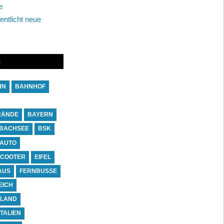
e
entlicht neue
R
HN
BAHNHOF
RÄNDE
BAYERN
BACHSEE
BSK
-AUTO
SCOOTER
EIFEL
AUS
FERNBUSSE
EICH
NLAND
ITALIEN