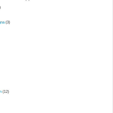
)
gna
(3)
n
(12)