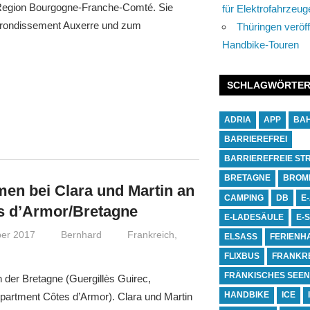
Region Bourgogne-Franche-Comté. Sie
für Elektrofahrzeug
rrondissement Auxerre und zum
Thüringen veröff
Handbike-Touren
SCHLAGWÖRTE
ADRIA
APP
BA
BARRIEREFREI
BARRIEREFREIE ST
BRETAGNE
BROM
en bei Clara und Martin an
CAMPING
DB
E
s d’Armor/Bretagne
E-LADESÄULE
E-
er 2017
Bernhard
Frankreich
,
ELSASS
FERIENH
FLIXBUS
FRANKR
FRÄNKISCHES SEE
 der Bretagne (Guergillès Guirec,
HANDBIKE
ICE
partment Côtes d’Armor). Clara und Martin