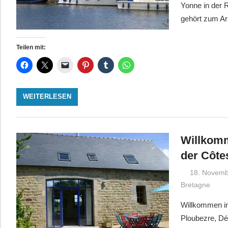
Yonne in der 
gehört zum A
Teilen mit:
WEITERLESEN
Willkomm
der Côte
18. Novemb
Bretagne
Willkommen in
Ploubezre, Dé