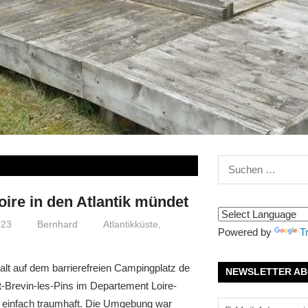
Suchen
nach:
oire in den Atlantik mündet
023
Bernhard
Atlantikküste
,
Powered by
T
alt auf dem barrierefreien Campingplatz de
NEWSLETTER AB
t-Brevin-les-Pins im Departement Loire-
r einfach traumhaft. Die Umgebung war
E-