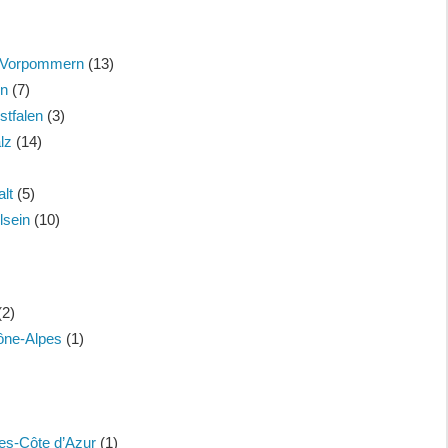
-Vorpommern
(13)
en
(7)
stfalen
(3)
lz
(14)
lt
(5)
lsein
(10)
(2)
ône-Alpes
(1)
es-Côte d’Azur
(1)