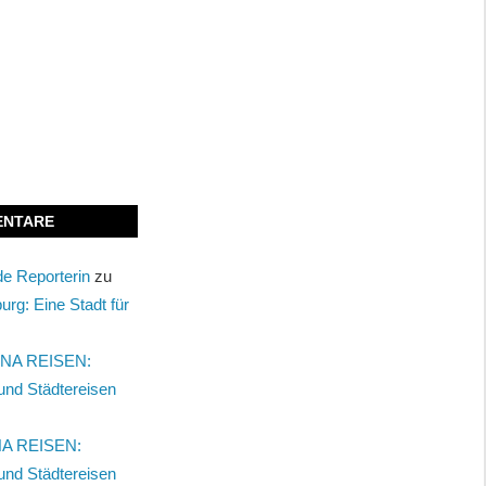
ENTARE
nde Reporterin
zu
urg: Eine Stadt für
NA REISEN:
und Städtereisen
A REISEN:
und Städtereisen