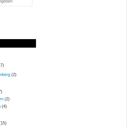
7)
nberg
(2)
7)
rn
(2)
n
(4)
(15)