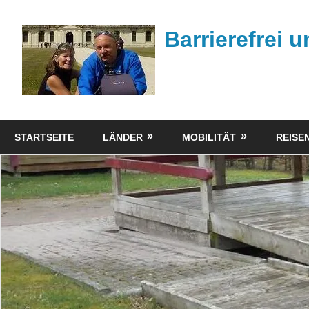
Zum
Inhalt
Barrierefrei 
springen
Tipps
zum
STARTSEITE
LÄNDER
MOBILITÄT
REISEN
barrierefreien
Reisen
mit
dem
Rollstuhl