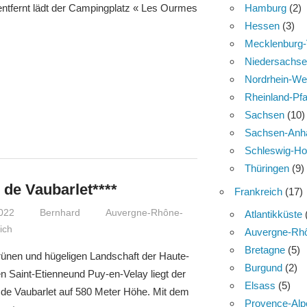
Hamburg
(2)
 entfernt lädt der Campingplatz « Les Ourmes
Hessen
(3)
Mecklenburg
Niedersachs
Nordrhein-We
Rheinland-Pfa
Sachsen
(10)
Sachsen-Anha
Schleswig-Ho
Thüringen
(9)
de Vaubarlet****
Frankreich
(17)
2022
Bernhard
Auvergne-Rhône-
Atlantikküste
ich
Auvergne-Rh
Bretagne
(5)
grünen und hügeligen Landschaft der Haute-
Burgund
(2)
n Saint-Etienneund Puy-en-Velay liegt der
Elsass
(5)
de Vaubarlet auf 580 Meter Höhe. Mit dem
Provence-Alp