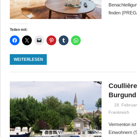
Benachteiligun
finden (PREGA
Teilen mit:
WEITERLESEN
Coullièr
Burgund
18. Februa
Frankreich
Vermenton ist
Einwohnern (S