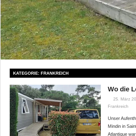
KATEGORIE:
FRANKREICH
Wo die L
25. März 2
Frankreich
Unser Aufenth
Mindin in Sain
Atlantique wa