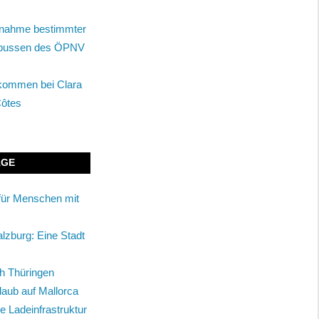
tnahme bestimmter
enbussen des ÖPNV
lkommen bei Clara
Côtes
ÄGE
für Menschen mit
alzburg: Eine Stadt
ch Thüringen
rlaub auf Mallorca
ie Ladeinfrastruktur