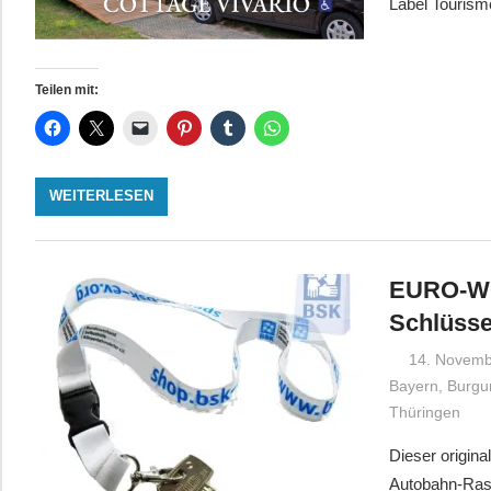
Label Tourism
Teilen mit:
WEITERLESEN
EURO-WC
Schlüss
14. Novemb
Bayern
,
Burgu
Thüringen
Dieser origina
Autobahn-Rast