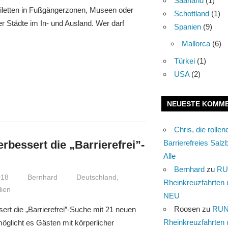
Saarland
(1)
Toiletten in Fußgängerzonen, Museen oder
Schottland
(1)
r Städte im In- und Ausland. Wer darf
Spanien
(9)
Mallorca
(6)
Türkei
(1)
USA
(2)
NEUESTE KOMM
Chris, die rolle
Barrierefreies Salzb
rbessert die „Barrierefrei”-
Alle
Bernhard
zu
RU
018
Bernhard
Deutschland
,
Rheinkreuzfahrten 
lien
NEU
Roosen
zu
RUN
ert die „Barrierefrei”-Suche mit 21 neuen
Rheinkreuzfahrten 
möglicht es Gästen mit körperlicher