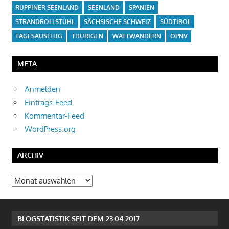
RUPPINER SEENLAND
SEENLAND
SPANIEN
STRANDROLLSTUHL
SÄCHSISCHE SCHWEIZ
SÜDTIROL
TAGESAUSFLUG
THÜRIGEN
WATTWANDERN
ÖPNV
META
Anmelden
Eintrags-Feed
Kommentar-Feed
WordPress.org
ARCHIV
Archiv
BLOGSTATISTIK SEIT DEM 23.04.2017