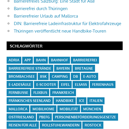
Barrierefreies Salzburg: Eine Stadt für Alle
Barrierefrei durch Thüringen
Barrierefreier Urlaub auf Mallorca
DIN: Barrierefreie Ladeinfrastruktur für Elektrofahrzeuge
Thüringen veröffentlicht neue Handbike-Touren
SCHLAGWÖRTER
ADRIA
APP
BAHN
BAHNHOF
BARRIEREFREI
BARRIEREFREIE STRÄNDE
BAYERN
BRETAGNE
BROMBACHSEE
BSK
CAMPING
DB
E-AUTO
E-LADESÄULE
E-SCOOTER
EIFEL
ELSASS
FERIENHAUS
FERNBUSSE
FLIXBUS
FRANKREICH
FRÄNKISCHES SEENLAND
HANDBIKE
ICE
ITALIEN
MALLORCA
MOBILHOME
MOBILITÄT
MÜNCHEN
OSTFRIESLAND
PBEFG
PERSONENBEFÖRDERUNGSGESETZE
REISEN FÜR ALLE
ROLLSTUHLWANDERN
ROSTOCK