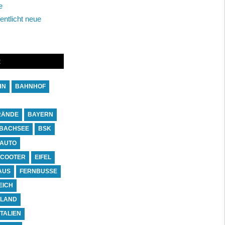
e
entlicht neue
R
HN
BAHNHOF
RÄNDE
BAYERN
BACHSEE
BSK
-AUTO
SCOOTER
EIFEL
AUS
FERNBUSSE
EICH
NLAND
ITALIEN