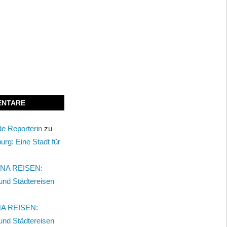
ENTARE
nde Reporterin
zu
urg: Eine Stadt für
NA REISEN:
und Städtereisen
A REISEN:
und Städtereisen