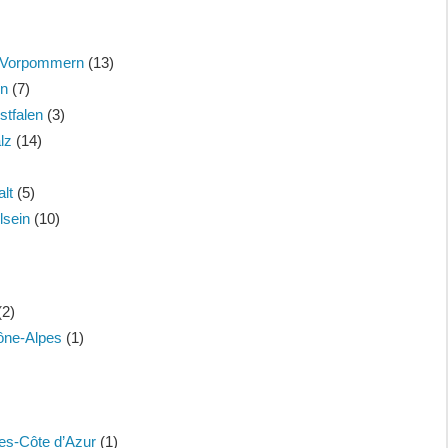
-Vorpommern
(13)
en
(7)
stfalen
(3)
lz
(14)
lt
(5)
lsein
(10)
(2)
ône-Alpes
(1)
es-Côte d’Azur
(1)