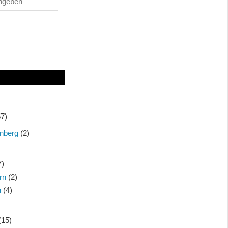
7)
nberg
(2)
7)
rn
(2)
n
(4)
(15)