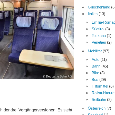
Griechenland
(6
Italien
(13)
Emilia-Roma
Südtirol
(3)
Toskana
(1)
Venetien
(2)
Mobilität
(97)
Auto
(11)
Bahn
(45)
Bike
(3)
Bus
(29)
Hilfsmittel
(6)
Rollstuhltoure
Seilbahn
(2)
Österreich
(7)
ch der drei Vorgängerversionen. Es steht
Saarland
(1)