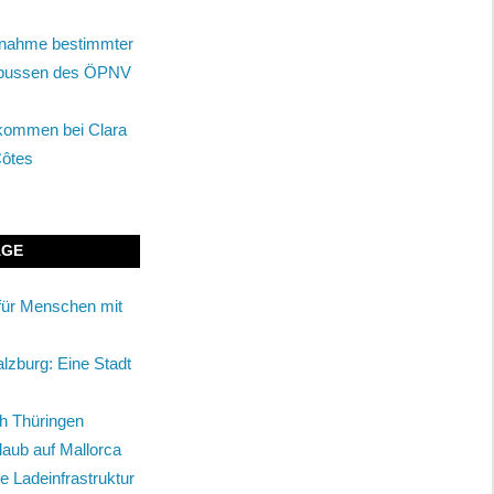
tnahme bestimmter
enbussen des ÖPNV
lkommen bei Clara
Côtes
ÄGE
für Menschen mit
alzburg: Eine Stadt
ch Thüringen
rlaub auf Mallorca
ie Ladeinfrastruktur