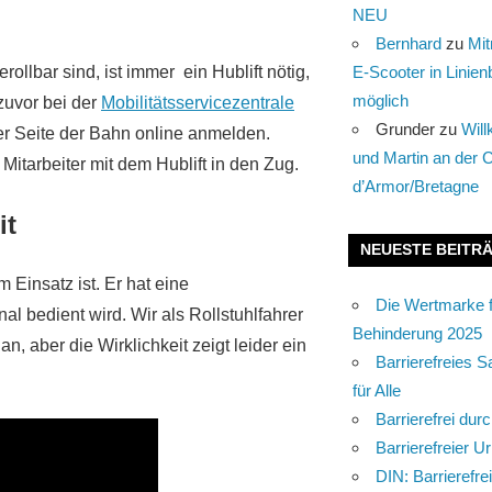
NEU
Bernhard
zu
Mi
E-Scooter in Lini
llbar sind, ist immer ein Hublift nötig,
möglich
zuvor bei der
Mobilitätsservicezentrale
Grunder
zu
Wil
er Seite der Bahn online anmelden.
und Martin an der 
itarbeiter mit dem Hublift in den Zug.
d’Armor/Bretagne
it
NEUESTE BEITR
 Einsatz ist. Er hat eine
Die Wertmarke 
 bedient wird. Wir als Rollstuhlfahrer
Behinderung 2025
an, aber die Wirklichkeit zeigt leider ein
Barrierefreies S
für Alle
Barrierefrei dur
Barrierefreier U
DIN: Barrierefre