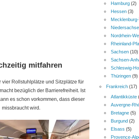
Hamburg
(2)
Hessen
(3)
Mecklenburg
Niedersachs
Nordrhein-We
Rheinland-Pfa
Sachsen
(10)
Sachsen-Anha
chzeitig mitfahren
Schleswig-Ho
Thüringen
(9)
vier Rollstuhlplätze und Sitzplätze für
Frankreich
(17)
cht bezüglich der Barrierefreiheit. Ist
Atlantikküste
kann es schon vorkommen, dass dieser
Auvergne-Rh
z missbraucht wird.
Bretagne
(5)
Burgund
(2)
Elsass
(5)
Provence-Alp