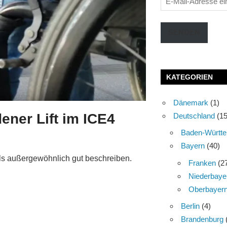
Mail-
Adresse
SENDEN
eingeben
KATEGORIEN
Dänemark
(1)
ener Lift im ICE4
Deutschland
(15
Baden-Württe
Bayern
(40)
als außergewöhnlich gut beschreiben.
Franken
(2
Niederbaye
Oberbayer
Berlin
(4)
Brandenburg