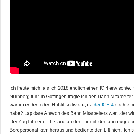
Ich freute mich, als ich 2018 endlich einen IC 4 erwischte,
Nürnberg fuhr. In Göttingen fragte ich den Bahn Mitarbeiter
warum er denn den Hublift aktiviere, da
der ICE 4
doch ein
habe? Lapidare Antwort des Bahn Mitarbeiters war, „der wir
Der Zug fuhr ein. Ich stand an der Tür mit der fahrzeugge
Bordpersonal kam heraus und bediente den Lift nicht. Ich 