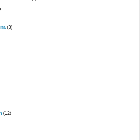
)
gna
(3)
n
(12)