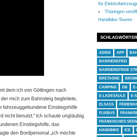
für Elektrofahrzeug
Thüringen veröff
Handbike-Touren
SCHLAGWÖRTE
ADRIA
APP
BA
BARRIEREFREI
BARRIEREFREIE ST
BRETAGNE
BROM
CAMPING
DB
E
 mit dem ich von Göttingen nach
E-LADESÄULE
E-
, der mich zum Bahnsteig begleitete,
ELSASS
FERIENH
e fahrzeuggebundene Einstiegshilfe
FLIXBUS
FRANKR
d nicht benutzt.“ Ich schaute ungläubig.
FRÄNKISCHES SEE
bundenen Einstiegshilfe, das
HANDBIKE
ICE
sagte den Bordpersonal „ich möchte