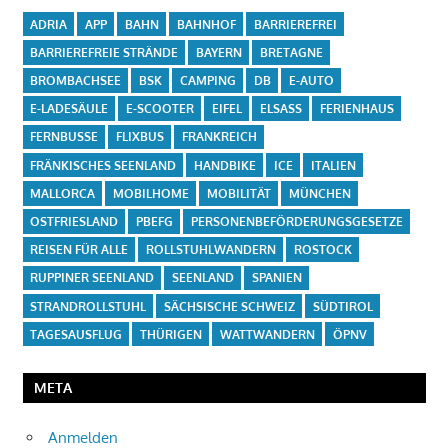
ADRIA
APP
BAHN
BAHNHOF
BARRIEREFREI
BARRIEREFREIE STRÄNDE
BAYERN
BRETAGNE
BROMBACHSEE
BSK
CAMPING
DB
E-AUTO
E-LADESÄULE
E-SCOOTER
EIFEL
ELSASS
FERIENHAUS
FERNBUSSE
FLIXBUS
FRANKREICH
FRÄNKISCHES SEENLAND
HANDBIKE
ICE
ITALIEN
MALLORCA
MOBILHOME
MOBILITÄT
MÜNCHEN
OSTFRIESLAND
PBEFG
PERSONENBEFÖRDERUNGSGESETZE
REISEN FÜR ALLE
ROLLSTUHLWANDERN
ROSTOCK
RUPPINER SEENLAND
SEENLAND
SPANIEN
STRANDROLLSTUHL
SÄCHSISCHE SCHWEIZ
SÜDTIROL
TAGESAUSFLUG
THÜRIGEN
WATTWANDERN
ÖPNV
META
Anmelden