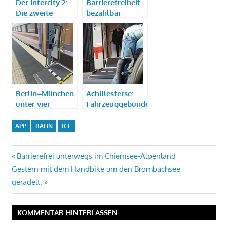
Der Intercity 2:
Barrierefreiheit
Die zweite
bezahlbar
Generation
machen –
Vorschläge
einbringen
Berlin–München
Achillesferse:
unter vier
Fahrzeuggebundener
Stunden mit der
Lift im ICE4
Bahn
APP
BAHN
ICE
Beitragsnavigation
Vorheriger
Barrierefrei unterwegs im Chiemsee-Alpenland
Nächster
Beitrag:
Gestern mit dem Handbike um den Brombachsee
Beitrag:
geradelt.
KOMMENTAR HINTERLASSEN