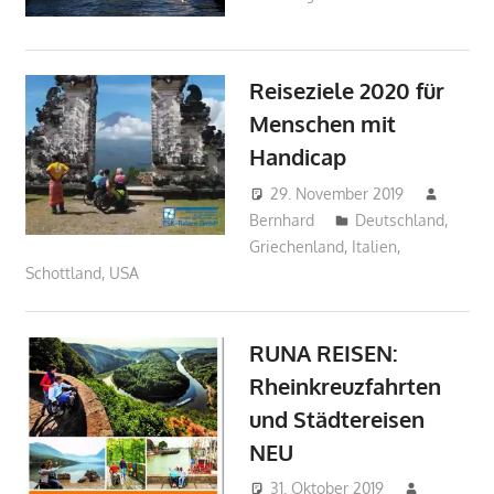
Reiseziele 2020 für
Menschen mit
Handicap
29. November 2019
Bernhard
Deutschland
,
Griechenland
,
Italien
,
Schottland
,
USA
RUNA REISEN:
Rheinkreuzfahrten
und Städtereisen
NEU
31. Oktober 2019