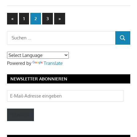
Seitennummerierung
Vorherige
Nächste
«
1
2
3
»
Beiträge
Beiträge
der
Suchen
Beiträge
SUCHEN
nach:
Powered by
Translate
NEWSLETTER ABONNIEREN
E-
Mail-
Adresse
SENDEN
eingeben