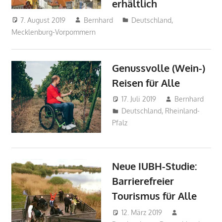
erhältlich
7. August 2019
Bernhard
Deutschland
,
Mecklenburg-Vorpommern
Genussvolle (Wein-)
Reisen für Alle
17. Juli 2019
Bernhard
Deutschland
,
Rheinland-
Pfalz
Neue IUBH-Studie:
Barrierefreier
Tourismus für Alle
12. März 2019