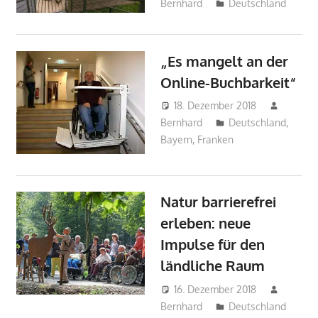
Bernhard
Deutschland
„Es mangelt an der
Online-Buchbarkeit“
18. Dezember 2018
Bernhard
Deutschland
,
Bayern
,
Franken
Natur barrierefrei
erleben: neue
Impulse für den
ländliche Raum
16. Dezember 2018
Bernhard
Deutschland