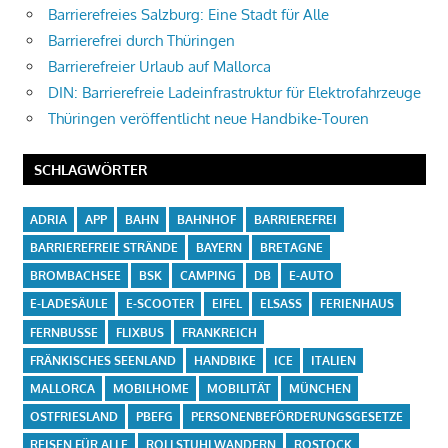
Barrierefreies Salzburg: Eine Stadt für Alle
Barrierefrei durch Thüringen
Barrierefreier Urlaub auf Mallorca
DIN: Barrierefreie Ladeinfrastruktur für Elektrofahrzeuge
Thüringen veröffentlicht neue Handbike-Touren
SCHLAGWÖRTER
ADRIA
APP
BAHN
BAHNHOF
BARRIEREFREI
BARRIEREFREIE STRÄNDE
BAYERN
BRETAGNE
BROMBACHSEE
BSK
CAMPING
DB
E-AUTO
E-LADESÄULE
E-SCOOTER
EIFEL
ELSASS
FERIENHAUS
FERNBUSSE
FLIXBUS
FRANKREICH
FRÄNKISCHES SEENLAND
HANDBIKE
ICE
ITALIEN
MALLORCA
MOBILHOME
MOBILITÄT
MÜNCHEN
OSTFRIESLAND
PBEFG
PERSONENBEFÖRDERUNGSGESETZE
REISEN FÜR ALLE
ROLLSTUHLWANDERN
ROSTOCK