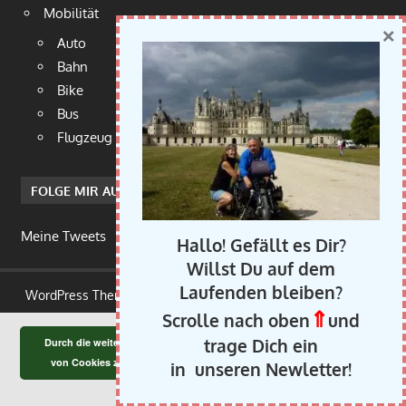
Mobilität
×
Auto
Bahn
Bike
Bus
Flugzeug
FOLGE MIR AUF TWITTER
Meine Tweets
Hallo! Gefällt es Dir?
Willst Du auf dem
Laufenden bleiben?
WordPress Theme: Gambit von ThemeZee.
⇑
Scrolle nach oben
und
trage Dich ein
Durch die weitere Nutzung der Seite stimmst du der Verwendung
OK
von Cookies zu.
Weitere Informationen
in unseren Newletter!