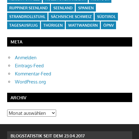
RUPPINER SEENLAND
SEENLAND
SPANIEN
STRANDROLLSTUHL
SÄCHSISCHE SCHWEIZ
SÜDTIROL
TAGESAUSFLUG
THÜRIGEN
WATTWANDERN
ÖPNV
META
Anmelden
Eintrags-Feed
Kommentar-Feed
WordPress.org
ARCHIV
Archiv
BLOGSTATISTIK SEIT DEM 23.04.2017