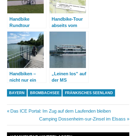
Handbike
Handbike-Tour
Rundtour
abseits vom
Pleinfeld –
Brombachsee
Brombachsee
Handbiken –
„Leinen los“ auf
nicht nur ein
der MS
„Dreifacher
Brombachsee
Seegenuss“
BAYERN
BROMBACHSEE
FRÄNKISCHES SEENLAND
Beitragsnavigation
Vorheriger
Das ICE Portal: Im Zug auf dem Laufenden bleiben
Beitrag:
Nächster
Camping Dossenheim-sur-Zinsel im Elsass
Beitrag: