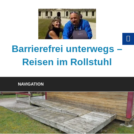
Zum
Inhalt
springen
Barrierefrei unterwegs –
Reisen im Rollstuhl
Tipps
zum
NAVIGATION
barrierefreien
Reisen
mit
dem
Rollstuhl