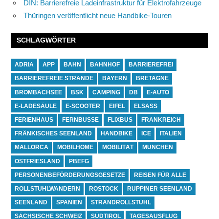
DIN: Barrierefreie Ladeinfrastruktur für Elektrofahrzeuge
Thüringen veröffentlicht neue Handbike-Touren
SCHLAGWÖRTER
ADRIA
APP
BAHN
BAHNHOF
BARRIEREFREI
BARRIEREFREIE STRÄNDE
BAYERN
BRETAGNE
BROMBACHSEE
BSK
CAMPING
DB
E-AUTO
E-LADESÄULE
E-SCOOTER
EIFEL
ELSASS
FERIENHAUS
FERNBUSSE
FLIXBUS
FRANKREICH
FRÄNKISCHES SEENLAND
HANDBIKE
ICE
ITALIEN
MALLORCA
MOBILHOME
MOBILITÄT
MÜNCHEN
OSTFRIESLAND
PBEFG
PERSONENBEFÖRDERUNGSGESETZE
REISEN FÜR ALLE
ROLLSTUHLWANDERN
ROSTOCK
RUPPINER SEENLAND
SEENLAND
SPANIEN
STRANDROLLSTUHL
SÄCHSISCHE SCHWEIZ
SÜDTIROL
TAGESAUSFLUG