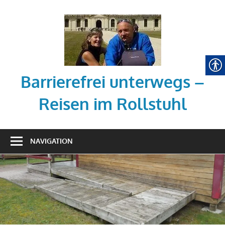
Zum
Inhalt
springen
Barrierefrei unterwegs –
Reisen im Rollstuhl
Tipps
zum
NAVIGATION
barrierefreien
Reisen
mit
dem
Rollstuhl