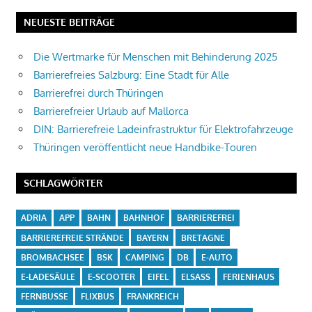
NEUESTE BEITRÄGE
Die Wertmarke für Menschen mit Behinderung 2025
Barrierefreies Salzburg: Eine Stadt für Alle
Barrierefrei durch Thüringen
Barrierefreier Urlaub auf Mallorca
DIN: Barrierefreie Ladeinfrastruktur für Elektrofahrzeuge
Thüringen veröffentlicht neue Handbike-Touren
SCHLAGWÖRTER
ADRIA
APP
BAHN
BAHNHOF
BARRIEREFREI
BARRIEREFREIE STRÄNDE
BAYERN
BRETAGNE
BROMBACHSEE
BSK
CAMPING
DB
E-AUTO
E-LADESÄULE
E-SCOOTER
EIFEL
ELSASS
FERIENHAUS
FERNBUSSE
FLIXBUS
FRANKREICH