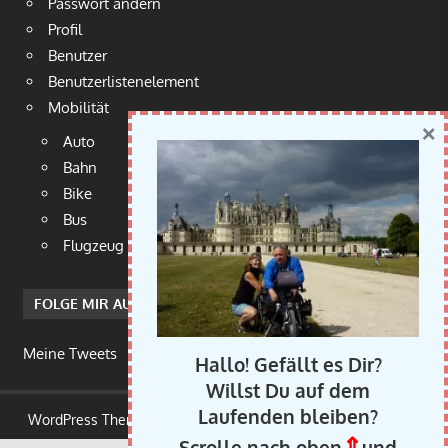
Passwort ändern
Profil
Benutzer
Benutzerlistenelement
Mobilität
×
Auto
Bahn
Bike
Bus
Flugzeug
FOLGE MIR AUF TWITTER
Meine Tweets
Hallo! Gefällt es Dir?
Willst Du auf dem
Laufenden bleiben?
WordPress Theme: Gambit von ThemeZee.
⇑
Scrolle nach oben
und