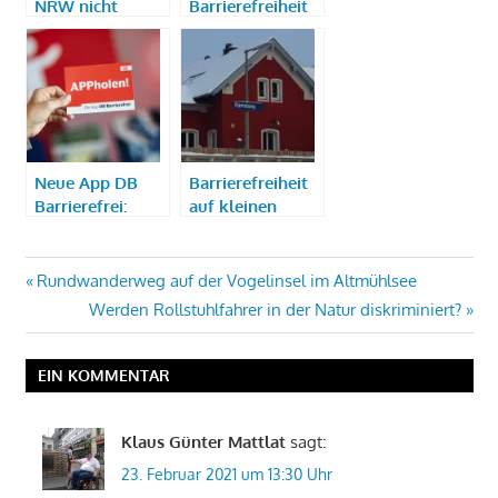
NRW nicht
Barrierefreiheit
barrierefrei
in ÖPNV,
Fernbussen und
Schienenverkehr
Neue App DB
Barrierefreiheit
Barrierefrei:
auf kleinen
Besserer Service
Bahnhöfen
für Reisende mit
Mobilitätseinschränkungen
Beitragsnavigation
Vorheriger
Rundwanderweg auf der Vogelinsel im Altmühlsee
Beitrag:
Nächster
Werden Rollstuhlfahrer in der Natur diskriminiert?
Beitrag:
EIN KOMMENTAR
Klaus Günter Mattlat
sagt:
23. Februar 2021 um 13:30 Uhr