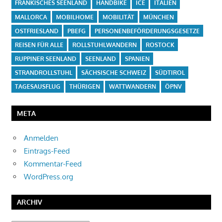
FRÄNKISCHES SEENLAND
HANDBIKE
ICE
ITALIEN
MALLORCA
MOBILHOME
MOBILITÄT
MÜNCHEN
OSTFRIESLAND
PBEFG
PERSONENBEFÖRDERUNGSGESETZE
REISEN FÜR ALLE
ROLLSTUHLWANDERN
ROSTOCK
RUPPINER SEENLAND
SEENLAND
SPANIEN
STRANDROLLSTUHL
SÄCHSISCHE SCHWEIZ
SÜDTIROL
TAGESAUSFLUG
THÜRIGEN
WATTWANDERN
ÖPNV
META
Anmelden
Eintrags-Feed
Kommentar-Feed
WordPress.org
ARCHIV