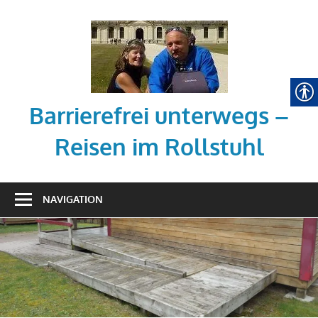
Zum
Inhalt
springen
Barrierefrei unterwegs –
Reisen im Rollstuhl
Tipps
zum
NAVIGATION
barrierefreien
Reisen
mit
dem
Rollstuhl