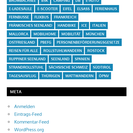
BROMBACHSEE
BSK
CAMPING
DB
E-AUTO
E-LADESÄULE
E-SCOOTER
EIFEL
ELSASS
FERIENHAUS
FERNBUSSE
FLIXBUS
FRANKREICH
FRÄNKISCHES SEENLAND
HANDBIKE
ICE
ITALIEN
MALLORCA
MOBILHOME
MOBILITÄT
MÜNCHEN
OSTFRIESLAND
PBEFG
PERSONENBEFÖRDERUNGSGESETZE
REISEN FÜR ALLE
ROLLSTUHLWANDERN
ROSTOCK
RUPPINER SEENLAND
SEENLAND
SPANIEN
STRANDROLLSTUHL
SÄCHSISCHE SCHWEIZ
SÜDTIROL
TAGESAUSFLUG
THÜRIGEN
WATTWANDERN
ÖPNV
META
Anmelden
Eintrags-Feed
Kommentar-Feed
WordPress.org