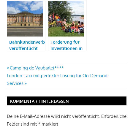
Stralsund: Neue
Urlaub & Freizeit
Broschüre
– Barrierefrei
kostenlos
unterwegs
erhältlich
Bahnkundenverband
Förderung für
veröffentlicht
Investitionen in
Wahlprüfsteine
Barrierefreiheit
für Brandenburg
Beitragsnavigation
Vorheriger
Camping de Vaubarlet****
Nächster
Beitrag:
London-Taxi mit perfekter Lösung für On-Demand-
Beitrag:
Services
KOMMENTAR HINTERLASSEN
Deine E-Mail-Adresse wird nicht veröffentlicht.
Erforderliche
Felder sind mit
*
markiert