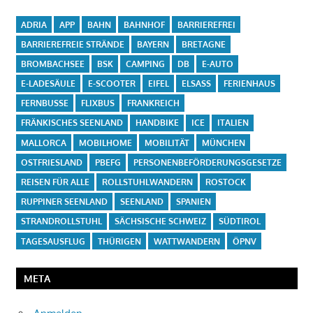
ADRIA
APP
BAHN
BAHNHOF
BARRIEREFREI
BARRIEREFREIE STRÄNDE
BAYERN
BRETAGNE
BROMBACHSEE
BSK
CAMPING
DB
E-AUTO
E-LADESÄULE
E-SCOOTER
EIFEL
ELSASS
FERIENHAUS
FERNBUSSE
FLIXBUS
FRANKREICH
FRÄNKISCHES SEENLAND
HANDBIKE
ICE
ITALIEN
MALLORCA
MOBILHOME
MOBILITÄT
MÜNCHEN
OSTFRIESLAND
PBEFG
PERSONENBEFÖRDERUNGSGESETZE
REISEN FÜR ALLE
ROLLSTUHLWANDERN
ROSTOCK
RUPPINER SEENLAND
SEENLAND
SPANIEN
STRANDROLLSTUHL
SÄCHSISCHE SCHWEIZ
SÜDTIROL
TAGESAUSFLUG
THÜRIGEN
WATTWANDERN
ÖPNV
META