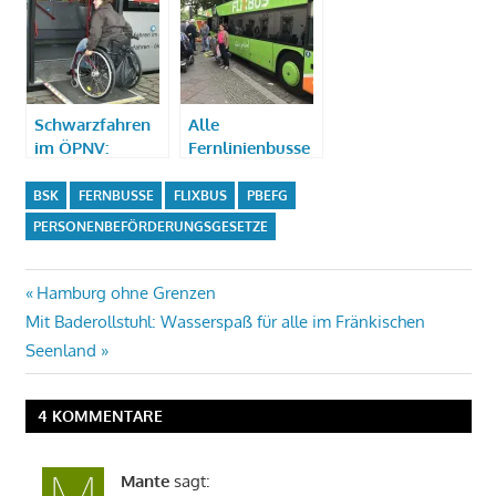
Schwarzfahren
Alle
im ÖPNV:
Fernlinienbusse
Gefährdung der
seit 2020
Barrierefreiheit
barrierefrei!
BSK
FERNBUSSE
FLIXBUS
PBEFG
im Nahverkehr
PERSONENBEFÖRDERUNGSGESETZE
durch
Zugangsbarrieren!
Beitragsnavigation
Vorheriger
Hamburg ohne Grenzen
Nächster
Beitrag:
Mit Baderollstuhl: Wasserspaß für alle im Fränkischen
Beitrag:
Seenland
4 KOMMENTARE
Mante
sagt: