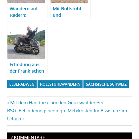
Wandern auf
Mit Rollstuhl
Rädern:
und
Barrierefreie
Kinderwagen
Touren durchs
durch den
Elbsandsteingebirge
Herbst
Erfindung aus
der Fränkischen
Schweiz: Ein
Offroad-
ELBERADWEG
ROLLSTUHLWANDERN
SÄCHSISCHE SCHWEIZ
Rollstuhl
Beitragsnavigation
Vorheriger
Mit dem Handbike um den Geierswalder See
Nächster
Beitrag:
BSG: Behinderungsbedingte Mehrkosten für Assistenz im
Beitrag:
Urlaub
2 KOMMENTARE