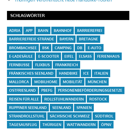
SCHLAGWÖRTER
ADRIA
APP
BAHN
BAHNHOF
BARRIEREFREI
BARRIEREFREIE STRÄNDE
BAYERN
BRETAGNE
BROMBACHSEE
BSK
CAMPING
DB
E-AUTO
E-LADESÄULE
E-SCOOTER
EIFEL
ELSASS
FERIENHAUS
FERNBUSSE
FLIXBUS
FRANKREICH
FRÄNKISCHES SEENLAND
HANDBIKE
ICE
ITALIEN
MALLORCA
MOBILHOME
MOBILITÄT
MÜNCHEN
OSTFRIESLAND
PBEFG
PERSONENBEFÖRDERUNGSGESETZE
REISEN FÜR ALLE
ROLLSTUHLWANDERN
ROSTOCK
RUPPINER SEENLAND
SEENLAND
SPANIEN
STRANDROLLSTUHL
SÄCHSISCHE SCHWEIZ
SÜDTIROL
TAGESAUSFLUG
THÜRIGEN
WATTWANDERN
ÖPNV