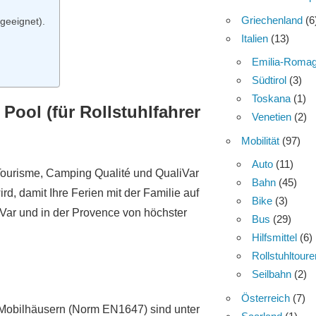
Griechenland
(6
 geeignet).
Italien
(13)
Emilia-Roma
Südtirol
(3)
Toskana
(1)
 Pool (für Rollstuhlfahrer
Venetien
(2)
Mobilität
(97)
Auto
(11)
 Tourisme, Camping Qualité und QualiVar
Bahn
(45)
d, damit Ihre Ferien mit der Familie auf
Bike
(3)
Var und in der Provence von höchster
Bus
(29)
Hilfsmittel
(6)
Rollstuhltoure
Seilbahn
(2)
Österreich
(7)
en Mobilhäusern (Norm EN1647) sind unter