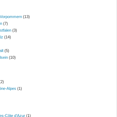
-Vorpommern
(13)
en
(7)
stfalen
(3)
lz
(14)
lt
(5)
lsein
(10)
(2)
ône-Alpes
(1)
es-Côte d’Azur
(1)