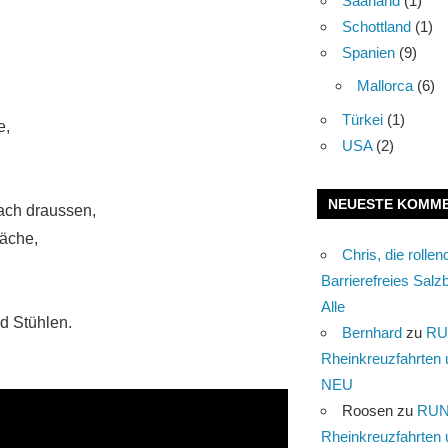
Saarland
(1)
Schottland
(1)
Spanien
(9)
Mallorca
(6)
Türkei
(1)
e,
USA
(2)
NEUESTE KOMM
nach draussen,
läche,
Chris, die rolle
Barrierefreies Salzb
Alle
d Stühlen.
Bernhard
zu
RU
Rheinkreuzfahrten 
NEU
Roosen
zu
RUN
Rheinkreuzfahrten 