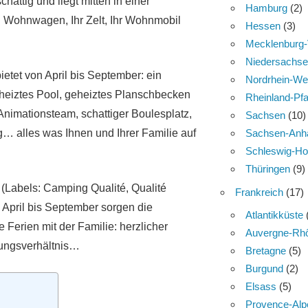
hattig und liegt mitten in einer
Hamburg
(2)
ren Wohnwagen, Ihr Zelt, Ihr Wohnmobil
Hessen
(3)
Mecklenburg
Niedersachs
etet von April bis September: ein
Nordrhein-We
heiztes Pool, geheiztes Planschbecken
Rheinland-Pfa
 Animationsteam, schattiger Boulesplatz,
Sachsen
(10)
g… alles was Ihnen und Ihrer Familie auf
Sachsen-Anha
Schleswig-Ho
Thüringen
(9)
 (Labels: Camping Qualité, Qualité
Frankreich
(17)
 April bis September sorgen die
Atlantikküste
e Ferien mit der Familie: herzlicher
Auvergne-Rh
tungsverhältnis…
Bretagne
(5)
Burgund
(2)
Elsass
(5)
Provence-Alp