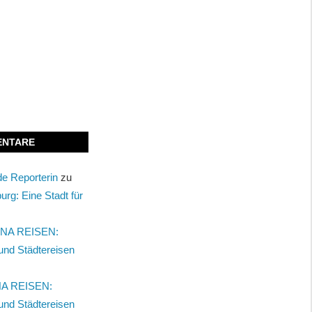
ENTARE
nde Reporterin
zu
urg: Eine Stadt für
NA REISEN:
und Städtereisen
A REISEN:
und Städtereisen