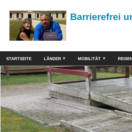
Zum
Inhalt
Barrierefrei 
springen
Tipps
zum
STARTSEITE
LÄNDER
MOBILITÄT
REISEN
barrierefreien
Reisen
mit
dem
Rollstuhl