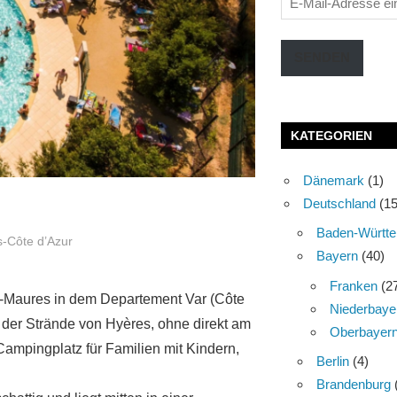
Mail-
Adresse
SENDEN
eingeben
KATEGORIEN
Dänemark
(1)
Deutschland
(15
Baden-Württe
-Côte d’Azur
Bayern
(40)
Franken
(2
es-Maures in dem Departement Var (Côte
Niederbaye
e der Strände von Hyères, ohne direkt am
Oberbayer
 Campingplatz für Familien mit Kindern,
Berlin
(4)
Brandenburg