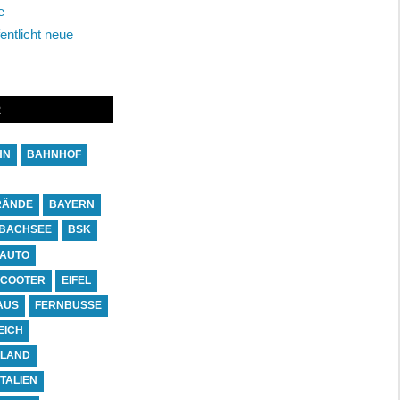
e
entlicht neue
R
HN
BAHNHOF
RÄNDE
BAYERN
BACHSEE
BSK
-AUTO
SCOOTER
EIFEL
AUS
FERNBUSSE
EICH
NLAND
ITALIEN