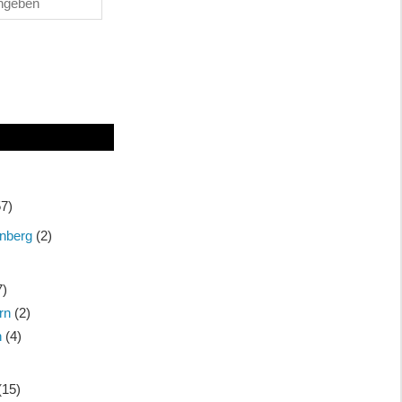
7)
nberg
(2)
7)
rn
(2)
n
(4)
(15)