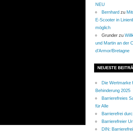
NEU
Bernhard
zu
Mi
E-Scooter in Lini
möglich
Grunder
zu
Wil
und Martin an der 
d’Armor/Bretagne
NEUESTE BEITR
Die Wertmarke 
Behinderung 2025
Barrierefreies S
für Alle
Barrierefrei dur
Barrierefreier U
DIN: Barrierefre