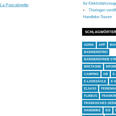
für Elektrofahrzeug
La Pascalinette
Thüringen veröff
Handbike-Touren
SCHLAGWÖRTE
ADRIA
APP
BA
BARRIEREFREI
BARRIEREFREIE ST
BRETAGNE
BROM
CAMPING
DB
E
E-LADESÄULE
E-
ELSASS
FERIENH
FLIXBUS
FRANKR
FRÄNKISCHES SEE
HANDBIKE
ICE