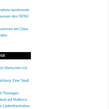
tnahme bestimmter
enbussen des ÖPNV
lkommen bei Clara
Côtes
ÄGE
für Menschen mit
alzburg: Eine Stadt
ch Thüringen
rlaub auf Mallorca
ie Ladeinfrastruktur