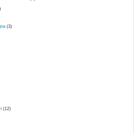
)
gna
(3)
n
(12)