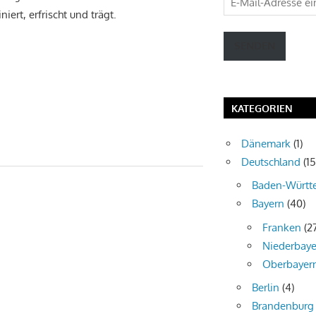
niert, erfrischt und trägt.
Mail-
Adresse
SENDEN
eingeben
KATEGORIEN
Dänemark
(1)
Deutschland
(15
Baden-Württ
Bayern
(40)
Franken
(2
Niederbaye
Oberbayer
Berlin
(4)
Brandenburg