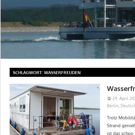
SCHLAGWORT:
WASSERFREUDEN
Wasserfr
29. April 20
Berlin
,
Deutsc
Trotz Mobilit
Strand genie
ist das schon