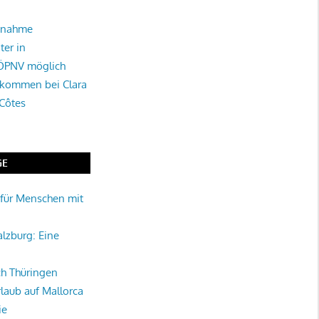
tnahme
ter in
 ÖPNV möglich
lkommen bei Clara
 Côtes
GE
für Menschen mit
alzburg: Eine
rch Thüringen
rlaub auf Mallorca
ie