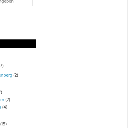
7)
enberg
(2)
7)
rn
(2)
n
(4)
(15)