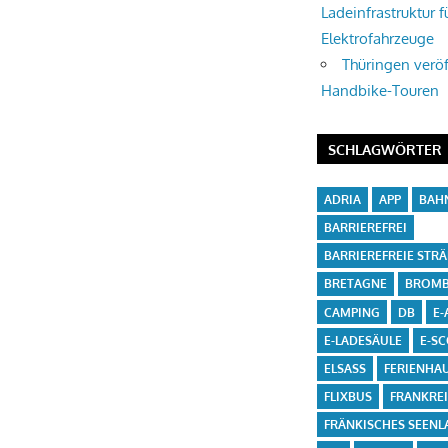
Ladeinfrastruktur f
Elektrofahrzeuge
Thüringen veröf
Handbike-Touren
SCHLAGWÖRTER
ADRIA
APP
BAH
BARRIEREFREI
BARRIEREFREIE STR
BRETAGNE
BROMB
CAMPING
DB
E-
E-LADESÄULE
E-S
ELSASS
FERIENHA
FLIXBUS
FRANKRE
FRÄNKISCHES SEENL