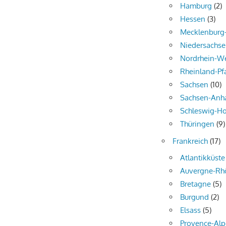
Hamburg
(2)
Hessen
(3)
Mecklenbur
Niedersachs
Nordrhein-We
Rheinland-Pf
Sachsen
(10)
Sachsen-Anha
Schleswig-Ho
Thüringen
(9)
Frankreich
(17)
Atlantikküste
Auvergne-Rh
Bretagne
(5)
Burgund
(2)
Elsass
(5)
Provence-Alp