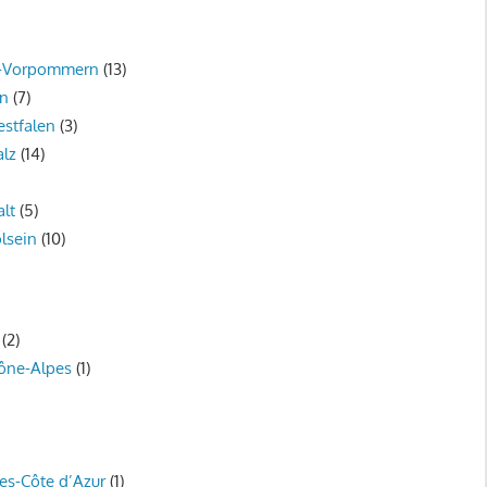
g-Vorpommern
(13)
en
(7)
stfalen
(3)
alz
(14)
lt
(5)
lsein
(10)
(2)
ône-Alpes
(1)
es-Côte d’Azur
(1)