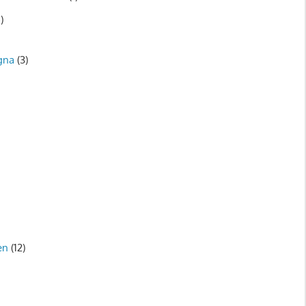
)
gna
(3)
)
en
(12)