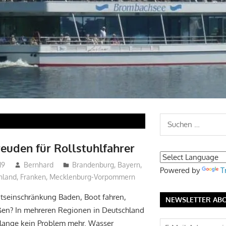
Suchen
nach:
euden für Rollstuhlfahrer
19
Bernhard
Brandenburg
,
Bayern
,
Powered by
T
hland
,
Franken
,
Mecklenburg-Vorpommern
ätseinschränkung Baden, Boot fahren,
NEWSLETTER AB
ßen? In mehreren Regionen in Deutschland
 lange kein Problem mehr. Wasser
E-