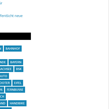
ür
fentlicht neue
N
BAHNHOF
ÄNDE
BAYERN
ACHSEE
BSK
AUTO
COOTER
EIFEL
US
FERNBUSSE
ICH
AND
HANDBIKE