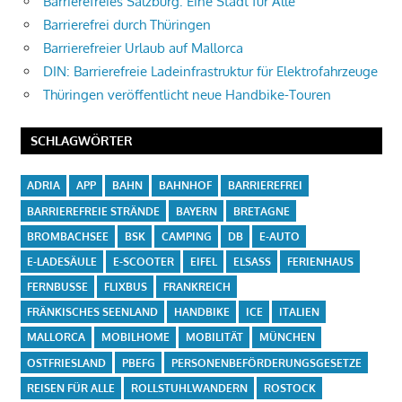
Barrierefreies Salzburg: Eine Stadt für Alle
Barrierefrei durch Thüringen
Barrierefreier Urlaub auf Mallorca
DIN: Barrierefreie Ladeinfrastruktur für Elektrofahrzeuge
Thüringen veröffentlicht neue Handbike-Touren
SCHLAGWÖRTER
ADRIA
APP
BAHN
BAHNHOF
BARRIEREFREI
BARRIEREFREIE STRÄNDE
BAYERN
BRETAGNE
BROMBACHSEE
BSK
CAMPING
DB
E-AUTO
E-LADESÄULE
E-SCOOTER
EIFEL
ELSASS
FERIENHAUS
FERNBUSSE
FLIXBUS
FRANKREICH
FRÄNKISCHES SEENLAND
HANDBIKE
ICE
ITALIEN
MALLORCA
MOBILHOME
MOBILITÄT
MÜNCHEN
OSTFRIESLAND
PBEFG
PERSONENBEFÖRDERUNGSGESETZE
REISEN FÜR ALLE
ROLLSTUHLWANDERN
ROSTOCK