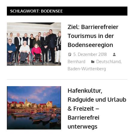
SCHLAGWORT:
BODENSEE
Ziel: Barrierefreier
Tourismus in der
Bodenseeregion
5. Dezember 2018
Bernhard
Deutschland
,
Baden-Württenberg
Hafenkultur,
Radguide und Urlaub
& Freizeit –
Barrierefrei
unterwegs