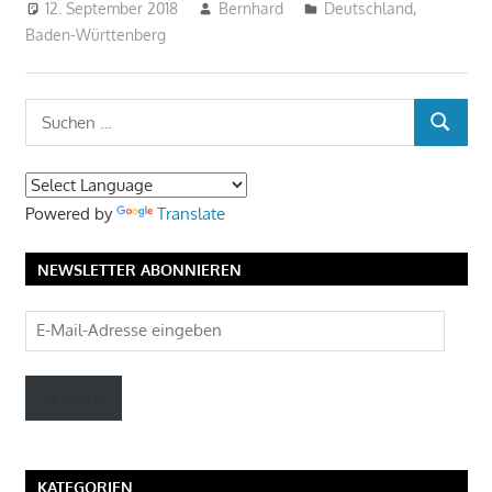
12. September 2018
Bernhard
Deutschland
,
Baden-Württenberg
Suchen
SUCHEN
nach:
Powered by
Translate
NEWSLETTER ABONNIEREN
E-
Mail-
Adresse
SENDEN
eingeben
KATEGORIEN