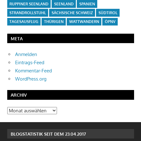
RUPPINER SEENLAND
SEENLAND
SPANIEN
STRANDROLLSTUHL
SÄCHSISCHE SCHWEIZ
SÜDTIROL
TAGESAUSFLUG
THÜRIGEN
WATTWANDERN
ÖPNV
META
Anmelden
Eintrags-Feed
Kommentar-Feed
WordPress.org
ARCHIV
Archiv
BLOGSTATISTIK SEIT DEM 23.04.2017