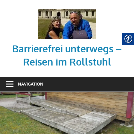
Zum
Inhalt
springen
Barrierefrei unterwegs –
Reisen im Rollstuhl
Tipps
zum
NAVIGATION
barrierefreien
Reisen
mit
dem
Rollstuhl