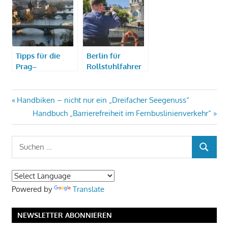
Herbst
Tipps für die
Berlin für
Prag–
Rollstuhlfahrer
Entdeckungstour
– mobil durch
mit Rollstuhl
Berlin
Beitragsnavigation
Vorheriger
Handbiken – nicht nur ein „Dreifacher Seegenuss“
Beitrag:
Nächster
Handbuch „Barrierefreiheit im Fernbuslinienverkehr“
Beitrag:
Suchen
SUCHEN
nach:
Powered by
Translate
NEWSLETTER ABONNIEREN