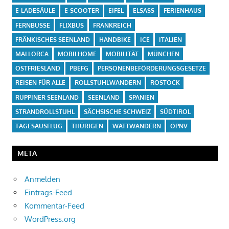
E-LADESÄULE
E-SCOOTER
EIFEL
ELSASS
FERIENHAUS
FERNBUSSE
FLIXBUS
FRANKREICH
FRÄNKISCHES SEENLAND
HANDBIKE
ICE
ITALIEN
MALLORCA
MOBILHOME
MOBILITÄT
MÜNCHEN
OSTFRIESLAND
PBEFG
PERSONENBEFÖRDERUNGSGESETZE
REISEN FÜR ALLE
ROLLSTUHLWANDERN
ROSTOCK
RUPPINER SEENLAND
SEENLAND
SPANIEN
STRANDROLLSTUHL
SÄCHSISCHE SCHWEIZ
SÜDTIROL
TAGESAUSFLUG
THÜRIGEN
WATTWANDERN
ÖPNV
META
Anmelden
Eintrags-Feed
Kommentar-Feed
WordPress.org