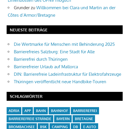
Linienbussen des ÖPNV möglich
Grunder
zu
Willkommen bei Clara und Martin an der
Côtes d’Armor/Bretagne
NEUESTE BEITRÄGE
Die Wertmarke für Menschen mit Behinderung 2025
Barrierefreies Salzburg: Eine Stadt für Alle
Barrierefrei durch Thüringen
Barrierefreier Urlaub auf Mallorca
DIN: Barrierefreie Ladeinfrastruktur für Elektrofahrzeuge
Thüringen veröffentlicht neue Handbike-Touren
SCHLAGWÖRTER
ADRIA
APP
BAHN
BAHNHOF
BARRIEREFREI
BARRIEREFREIE STRÄNDE
BAYERN
BRETAGNE
BROMBACHSEE
BSK
CAMPING
DB
E-AUTO