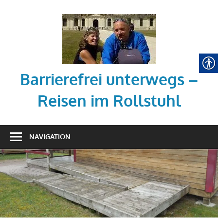
Zum
Inhalt
springen
Barrierefrei unterwegs –
Reisen im Rollstuhl
Tipps
zum
NAVIGATION
barrierefreien
Reisen
mit
dem
Rollstuhl