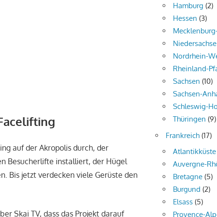
Hamburg
(2)
Hessen
(3)
Mecklenbur
Niedersachs
Nordrhein-We
Rheinland-Pf
Sachsen
(10)
Sachsen-Anha
Schleswig-Ho
acelifting
Thüringen
(9)
Frankreich
(17)
ing auf der Akropolis durch, der
Atlantikküste
 Besucherlifte installiert, der Hügel
Auvergne-Rh
. Bis jetzt verdecken viele Gerüste den
Bretagne
(5)
Burgund
(2)
Elsass
(5)
er Skai TV, dass das Projekt darauf
Provence-Alp