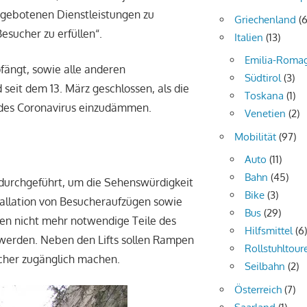
angebotenen Dienstleistungen zu
Griechenland
(6
esucher zu erfüllen“.
Italien
(13)
Emilia-Roma
pfängt, sowie alle anderen
Südtirol
(3)
seit dem 13. März geschlossen, als die
Toskana
(1)
 des Coronavirus einzudämmen.
Venetien
(2)
Mobilität
(97)
Auto
(11)
Bahn
(45)
urchgeführt, um die Sehenswürdigkeit
Bike
(3)
tallation von Besucheraufzügen sowie
Bus
(29)
len nicht mehr notwendige Teile des
Hilfsmittel
(6
 werden. Neben den Lifts sollen Rampen
Rollstuhltour
acher zugänglich machen.
Seilbahn
(2)
Österreich
(7)