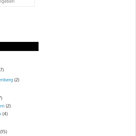
7)
enberg
(2)
7)
rn
(2)
n
(4)
(15)