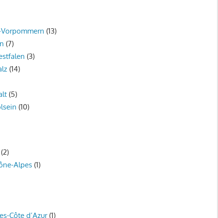
g-Vorpommern
(13)
en
(7)
stfalen
(3)
alz
(14)
lt
(5)
lsein
(10)
(2)
ône-Alpes
(1)
es-Côte d’Azur
(1)