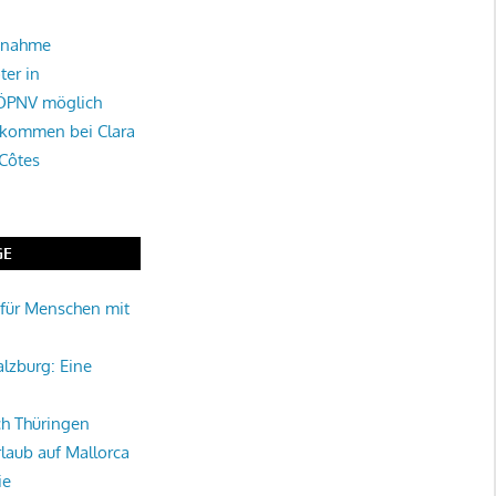
tnahme
ter in
 ÖPNV möglich
lkommen bei Clara
 Côtes
GE
für Menschen mit
alzburg: Eine
rch Thüringen
rlaub auf Mallorca
ie