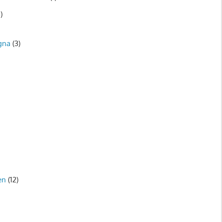
)
gna
(3)
)
en
(12)