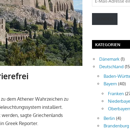
Mail-
Adresse
SENDEN
eingeben
KATEGORIEN
Dänemark
(1)
Deutschland
(15
ierefrei
Baden-Württ
Bayern
(40)
Franken
(2
 zu dem Athener Wahrzeichen zu
Niederbaye
eleuchtungssystem installiert.
Oberbayer
rt werden, sagte Griechenlands
Berlin
(4)
in Greek Reporter.
Brandenburg