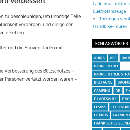
wird verbessert
Ladeinfrastruktur f
Elektrofahrzeuge
n zu beschleunigen, um unnötige Teile
Thüringen veröf
tlichkeit verbergen, und einige der
Handbike-Touren
zu ersetzen.
SCHLAGWÖRTER
ltet und die Souvenirläden mit
ADRIA
APP
BAH
BARRIEREFREI
e Verbesserung des Blitzschutzes –
BARRIEREFREIE STR
r Personen verletzt worden waren –
BRETAGNE
BROMB
CAMPING
DB
E-
E-LADESÄULE
E-S
ELSASS
FERIENHA
FLIXBUS
FRANKRE
FRÄNKISCHES SEENL