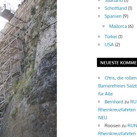
Saarland
(1)
Schottland
(1)
Spanien
(9)
Mallorca
(6)
Türkei
(1)
USA
(2)
NEUESTE KOMME
Chris, die rolle
Barrierefreies Salz
für Alle
Bernhard
zu
RU
Rheinkreuzfahrten
NEU
Roosen
zu
RUN
Rheinkreuzfahrten