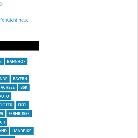
ür
fentlicht neue
N
BAHNHOF
ÄNDE
BAYERN
ACHSEE
BSK
AUTO
COOTER
EIFEL
US
FERNBUSSE
ICH
AND
HANDBIKE