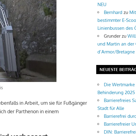
NEU
Bernhard
zu
Mi
bestimmter E-Scoo
Linienbussen des
Grunder
zu
Wil
und Martin an der
d’Armor/Bretagne
NEUESTE BEITRÄ
Die Wertmarke 
is
Behinderung 2025
Barrierefreies S
enfalls in Arbeit, um sie für Fußgänger
Stadt für Alle
ich der Parthenon in einem
Barrierefrei du
Barrierefreier U
DIN: Barrierefre