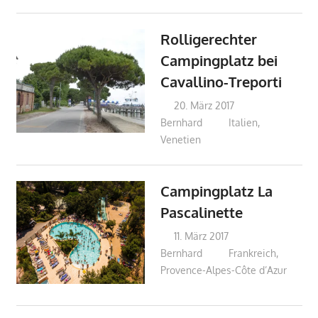
Rolligerechter
Campingplatz bei
Cavallino-Treporti
20. März 2017
Bernhard
Italien
,
Venetien
Campingplatz La
Pascalinette
11. März 2017
Bernhard
Frankreich
,
Provence-Alpes-Côte d’Azur