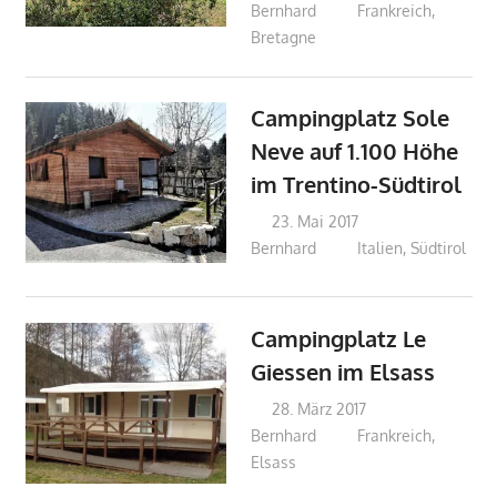
Bernhard
Frankreich
,
Bretagne
Campingplatz Sole
Neve auf 1.100 Höhe
im Trentino-Südtirol
23. Mai 2017
Bernhard
Italien
,
Südtirol
Campingplatz Le
Giessen im Elsass
28. März 2017
Bernhard
Frankreich
,
Elsass