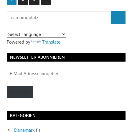
Beiträge
der
Suchen
Beiträge
SUCHEN
nach:
Powered by
Translate
NEWSLETTER ABONNIEREN
E-
Mail-
Adresse
SENDEN
eingeben
KATEGORIEN
Dänemark
(1)