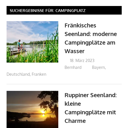
SUCHERGEBNISSE FÜR:
CAMPINGPLATZ
Fränkisches
Seenland: moderne
Campingplätze am
Wasser
18. März 2023
Bernhard
Bayern
,
Deutschland
,
Franken
Ruppiner Seenland:
kleine
Campingplätze mit
Charme