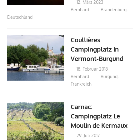
12. März 2023
Bernhard
Brandenburg
,
Deutschland
Coullières
Campingplatz in
Vermont-Burgund
18. Februar 2018
Bernhard
Burgund
,
Frankreich
Carnac:
Campingplatz Le
Moulin de Kermaux
29. Juli 2017