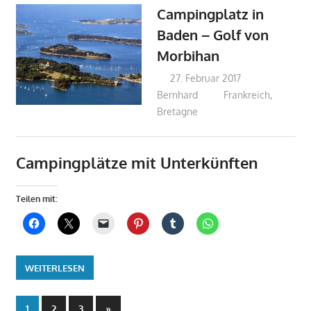
Campingplatz in
Baden – Golf von
Morbihan
27. Februar 2017
Bernhard
Frankreich
,
Bretagne
Campingplätze mit Unterkünften
Teilen mit:
WEITERLESEN
Seitennummerierung
Nächste
1
2
3
»