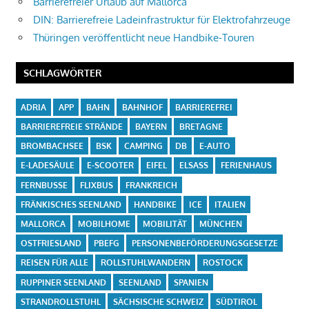
Barrierefreier Urlaub auf Mallorca
DIN: Barrierefreie Ladeinfrastruktur für Elektrofahrzeuge
Thüringen veröffentlicht neue Handbike-Touren
SCHLAGWÖRTER
ADRIA
APP
BAHN
BAHNHOF
BARRIEREFREI
BARRIEREFREIE STRÄNDE
BAYERN
BRETAGNE
BROMBACHSEE
BSK
CAMPING
DB
E-AUTO
E-LADESÄULE
E-SCOOTER
EIFEL
ELSASS
FERIENHAUS
FERNBUSSE
FLIXBUS
FRANKREICH
FRÄNKISCHES SEENLAND
HANDBIKE
ICE
ITALIEN
MALLORCA
MOBILHOME
MOBILITÄT
MÜNCHEN
OSTFRIESLAND
PBEFG
PERSONENBEFÖRDERUNGSGESETZE
REISEN FÜR ALLE
ROLLSTUHLWANDERN
ROSTOCK
RUPPINER SEENLAND
SEENLAND
SPANIEN
STRANDROLLSTUHL
SÄCHSISCHE SCHWEIZ
SÜDTIROL